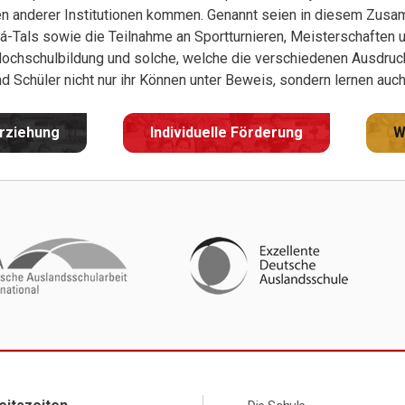
en anderer Institutionen kommen. Genannt seien in diesem Zus
á-Tals sowie die Teilnahme an Sportturnieren, Meisterschaften 
Hochschulbildung und solche, welche die verschiedenen Ausdru
nd Schüler nicht nur ihr Können unter Beweis, sondern lernen au
Erziehung
Individuelle Förderung
W
Menú Principal Footer A