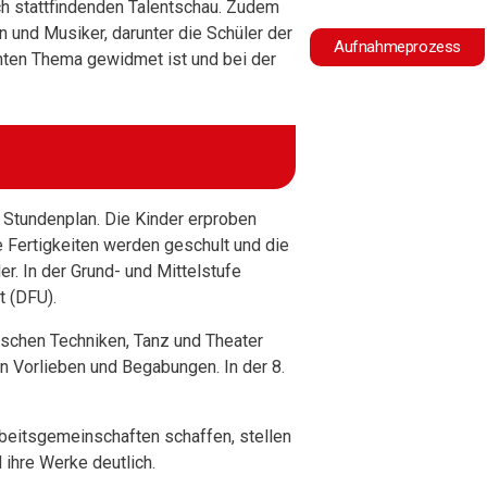
ch stattfindenden Talentschau.
Zudem
 und Musiker, darunter die Schüler der
Botón Admisiones Ale
Aufnahmeprozess
mten Thema gewidmet ist und bei der
im Stundenplan. Die Kinder erproben
re Fertigkeiten werden geschult und die
er. In der Grund- und Mittelstufe
t (DFU).
ischen Techniken, Tanz und Theater
en Vorlieben und Begabungen. In der 8.
Arbeitsgemeinschaften schaffen, stellen
ihre Werke deutlich.