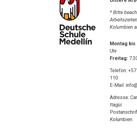
Unsere Arb
* Bitte beac
Arbeitszeite
Kolumbien a
Montag bis
Uhr
Freitag:
7:2
Telefon: +57
110
E-Mail:
info
Adresse: Carr
Itagüí
Postanschrift
Kolumbien