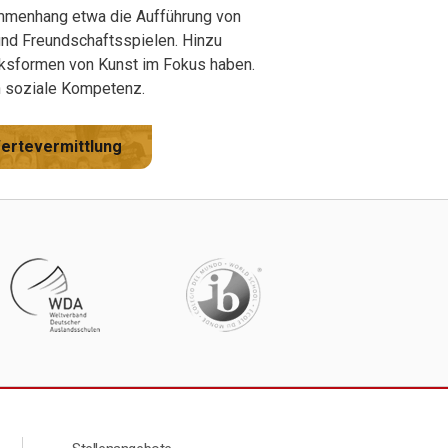
ammenhang etwa die Aufführung von
und Freundschaftsspielen. Hinzu
cksformen von Kunst im Fokus haben.
ch soziale Kompetenz.
ertevermittlung
leman
Menú segundario Footer Aleman