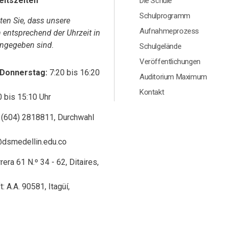
eitszeiten
Die Schule
Schulprogramm
hten Sie, dass unsere
Aufnahmeprozess
n entsprechend der Uhrzeit in
ngegeben sind.
Schulgelände
Veröffentlichungen
 Donnerstag:
7:20 bis 16:20
Auditorium Maximum
Kontakt
0 bis 15:10 Uhr
 (604) 2818811, Durchwahl
@dsmedellin.edu.co
era 61 N.º 34 - 62, Ditaires,
: A.A. 90581, Itagüí,