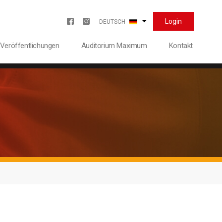
Login
Weitere Aktionen aufli
Menu redes sociales
DEUTSCH
Veröffentlichungen
Auditorium Maximum
Kontakt