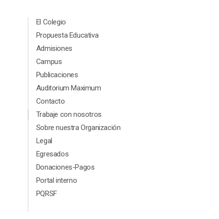
Menú Principal Footer
El Colegio
Propuesta Educativa
Admisiones
Campus
Publicaciones
Auditorium Maximum
Contacto
Menú segundario Footer
Trabaje con nosotros
Sobre nuestra Organización
Legal
Egresados
Donaciones-Pagos
Portal interno
PQRSF