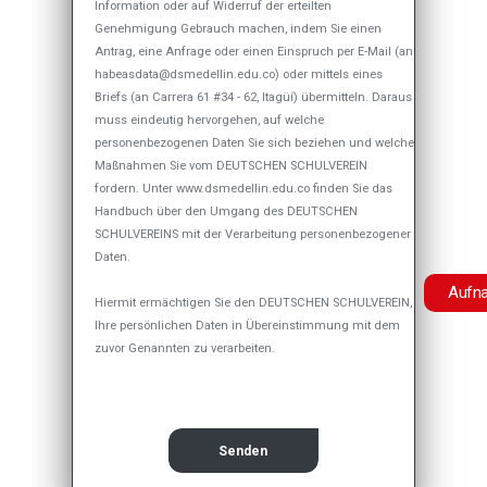
Information oder auf Widerruf der erteilten
Genehmigung Gebrauch machen, indem Sie einen
Antrag, eine Anfrage oder einen Einspruch per E-Mail (an
habeasdata@dsmedellin.edu.co
) oder mittels eines
Briefs (an Carrera 61 #34 - 62, Itagüí) übermitteln. Daraus
muss eindeutig hervorgehen, auf welche
personenbezogenen Daten Sie sich beziehen und welche
Maßnahmen Sie vom DEUTSCHEN SCHULVEREIN
fordern. Unter www.dsmedellin.edu.co finden Sie das
Handbuch über den Umgang des DEUTSCHEN
SCHULVEREINS mit der Verarbeitung personenbezogener
Daten.
Botón Ad
Aufn
Hiermit ermächtigen Sie den DEUTSCHEN SCHULVEREIN,
Ihre persönlichen Daten in Übereinstimmung mit dem
zuvor Genannten zu verarbeiten.