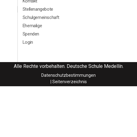
Kontakt
Menú segundario Footer Aleman
Stellenangebote
Schulgemeinschaft
Ehemalige
Spenden
Login
Alle Rechte vorbehalten. Deutsche Schule Medellín.
Datenschutzbestimmungen
| Seitenverzeichnis