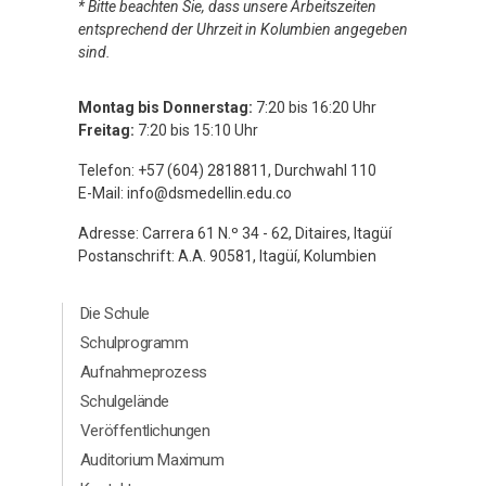
* Bitte beachten Sie, dass unsere Arbeitszeiten
entsprechend der Uhrzeit in Kolumbien angegeben
sind.
Montag bis Donnerstag:
7:20 bis 16:20 Uhr
Freitag:
7:20 bis 15:10 Uhr
Telefon: +57 (604) 2818811, Durchwahl 110
E-Mail:
info@dsmedellin.edu.co
Adresse: Carrera 61 N.º 34 - 62, Ditaires, Itagüí
Postanschrift: A.A. 90581, Itagüí, Kolumbien
Menú Principal Footer Aleman
Die Schule
Schulprogramm
Aufnahmeprozess
Schulgelände
Veröffentlichungen
Auditorium Maximum