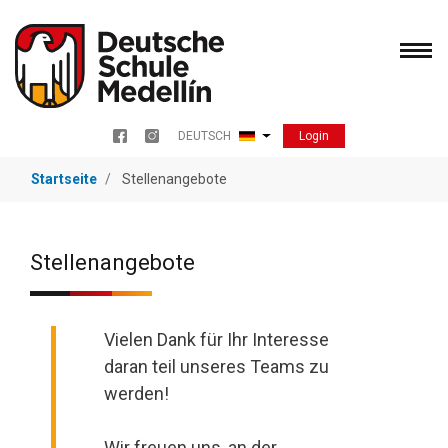
Direkt
zum
Inhalt
Login
DEUTSCH
Menu redes sociales
Weitere Aktionen auflisten
Startseite
Stellenangebote
Stellenangebote
Vielen Dank für Ihr Interesse
daran teil unseres Teams zu
werden!
Wir freuen uns, an der