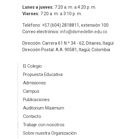
Lunes a jueves:
7:20 a. m. a 4:20 p. m.
Viernes:
7:20 a. m. a 3:10 p. m.
Teléfono: +57 (604) 2818811, extensión 100
Correo electrónico:
info@dsmedellin.edu.co
Dirección: Carrera 61 N.º 34 - 62, Ditaires, Itagüí
Dirección Postal: A.A. 90581, Itagüí, Colombia
Menú Principal Footer
El Colegio
Propuesta Educativa
Admisiones
Campus
Publicaciones
Auditorium Maximum
Contacto
Menú segundario Footer
Trabaje con nosotros
Sobre nuestra Organización