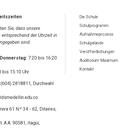
Menú Principal Footer A
eitszeiten
Die Schule
Schulprogramm
hten Sie, dass unsere
Aufnahmeprozess
n entsprechend der Uhrzeit in
ngegeben sind.
Schulgelände
Veröffentlichungen
 Donnerstag:
7:20 bis 16:20
Auditorium Maximum
Kontakt
0 bis 15:10 Uhr
 (604) 2818811, Durchwahl
@dsmedellin.edu.co
era 61 N.º 34 - 62, Ditaires,
: A.A. 90581, Itagüí,