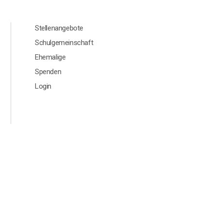
leman
Menú segundario Footer Aleman
Stellenangebote
Schulgemeinschaft
Ehemalige
Spenden
Login