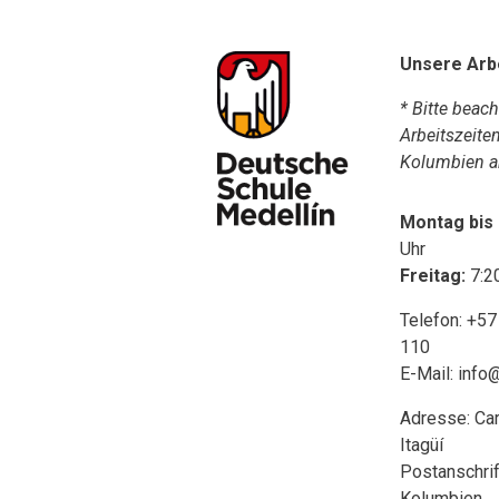
Unsere Arb
* Bitte beac
Arbeitszeite
Kolumbien a
Montag bis
Uhr
Freitag:
7:2
Telefon: +57
110
E-Mail:
info
Adresse: Carr
Itagüí
Postanschrift
Kolumbien