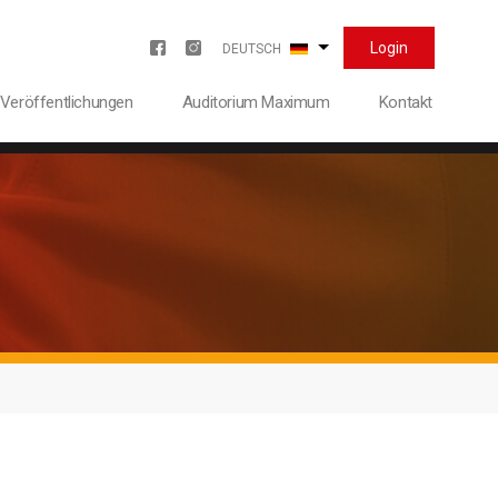
Login
Weitere Aktionen aufli
Menu redes sociales
DEUTSCH
Veröffentlichungen
Auditorium Maximum
Kontakt